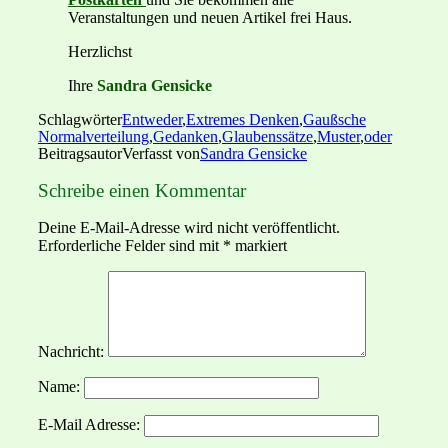
Veranstaltungen und neuen Artikel frei Haus.
Herzlichst
Ihre
Sandra Gensicke
Schlagwörter
Entweder
,
Extremes Denken
,
Gaußsche
Normalverteilung
,
Gedanken
,
Glaubenssätze
,
Muster
,
oder
Beitragsautor
Verfasst von
Sandra Gensicke
Schreibe einen Kommentar
Deine E-Mail-Adresse wird nicht veröffentlicht.
Erforderliche Felder sind mit
*
markiert
Nachricht:
Name:
E-Mail Adresse: