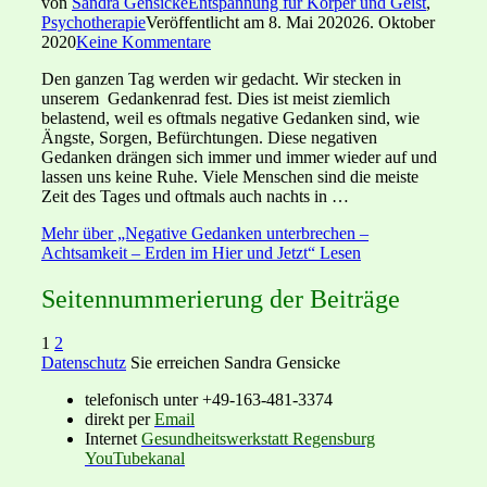
von
Sandra Gensicke
Entspannung für Körper und Geist
,
Psychotherapie
Veröffentlicht am
8. Mai 2020
26. Oktober
2020
Keine Kommentare
Den ganzen Tag werden wir gedacht. Wir stecken in
unserem Gedankenrad fest. Dies ist meist ziemlich
belastend, weil es oftmals negative Gedanken sind, wie
Ängste, Sorgen, Befürchtungen. Diese negativen
Gedanken drängen sich immer und immer wieder auf und
lassen uns keine Ruhe. Viele Menschen sind die meiste
Zeit des Tages und oftmals auch nachts in …
Mehr
über „Negative Gedanken unterbrechen –
Achtsamkeit – Erden im Hier und Jetzt“
Lesen
Seitennummerierung der Beiträge
1
2
Datenschutz
Sie erreichen Sandra Gensicke
telefonisch unter +49-163-481-3374
direkt per
Email
Internet
Gesundheitswerkstatt Regensburg
YouTubekanal