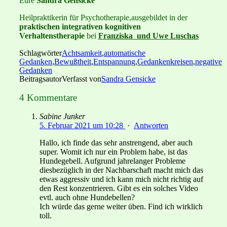
Eure
Sandra Gensicke
Heilpraktikerin für Psychotherapie,ausgebildet in der
praktischen integrativen kognitiven
Verhaltenstherapie
bei
Franziska und Uwe Luschas
Schlagwörter
Achtsamkeit
,
automatische
Gedanken
,
Bewußtheit
,
Entspannung
,
Gedankenkreisen
,
negative
Gedanken
Beitragsautor
Verfasst von
Sandra Gensicke
4 Kommentare
Sabine Junker
5. Februar 2021 um 10:28
·
Antworten
Hallo, ich finde das sehr anstrengend, aber auch
super. Womit ich nur ein Problem habe, ist das
Hundegebell. Aufgrund jahrelanger Probleme
diesbezüglich in der Nachbarschaft macht mich das
etwas aggressiv und ich kann mich nicht richtig auf
den Rest konzentrieren. Gibt es ein solches Video
evtl. auch ohne Hundebellen?
Ich würde das gerne weiter üben. Find ich wirklich
toll.