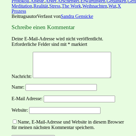
Protokoll
,
Ängste
,
Ärger
,
Arschengel
,
Erwartungen
,
Gedanken
,
Gef
Meditation
,
Realität
,
Stress
,
The Work
,
Weihnachten
,
Wut
,
X
Prozess
Beitragsautor
Verfasst von
Sandra Gensicke
Schreibe einen Kommentar
Deine E-Mail-Adresse wird nicht veröffentlicht.
Erforderliche Felder sind mit
*
markiert
Nachricht:
Name:
E-Mail Adresse:
Website:
Name, E-Mail-Adresse und Website in diesem Browser
für meinen nächsten Kommentar speichern.