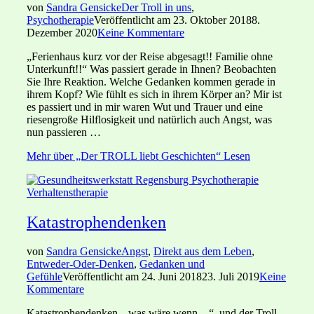
von
Sandra Gensicke
Der Troll in uns
,
Psychotherapie
Veröffentlicht am
23. Oktober 2018
8.
Dezember 2020
Keine Kommentare
„Ferienhaus kurz vor der Reise abgesagt!! Familie ohne
Unterkunft!!“ Was passiert gerade in Ihnen? Beobachten
Sie Ihre Reaktion. Welche Gedanken kommen gerade in
ihrem Kopf? Wie fühlt es sich in ihrem Körper an? Mir ist
es passiert und in mir waren Wut und Trauer und eine
riesengroße Hilflosigkeit und natürlich auch Angst, was
nun passieren …
Mehr
über „Der TROLL liebt Geschichten“
Lesen
Katastrophendenken
von
Sandra Gensicke
Angst
,
Direkt aus dem Leben
,
Entweder-Oder-Denken
,
Gedanken und
Gefühle
Veröffentlicht am
24. Juni 2018
23. Juli 2019
Keine
Kommentare
Katastrophendenken, „was wäre wenn…“, und der Troll