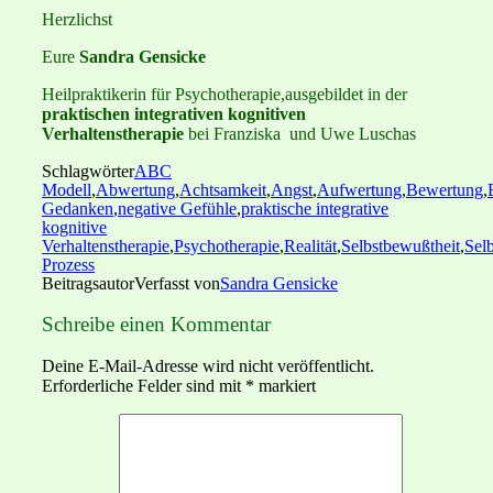
Herzlichst
Eure
Sandra Gensicke
Heilpraktikerin für Psychotherapie,ausgebildet in der
praktischen integrativen kognitiven
Verhaltenstherapie
bei Franziska und Uwe Luschas
Schlagwörter
ABC
Modell
,
Abwertung
,
Achtsamkeit
,
Angst
,
Aufwertung
,
Bewertung
,
Gedanken
,
negative Gefühle
,
praktische integrative
kognitive
Verhaltenstherapie
,
Psychotherapie
,
Realität
,
Selbstbewußtheit
,
Selb
Prozess
Beitragsautor
Verfasst von
Sandra Gensicke
Schreibe einen Kommentar
Deine E-Mail-Adresse wird nicht veröffentlicht.
Erforderliche Felder sind mit
*
markiert